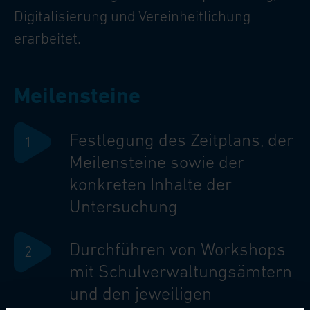
Digitalisierung und Vereinheitlichung
erarbeitet.
Meilensteine
Festlegung des Zeitplans, der
Meilensteine sowie der
konkreten Inhalte der
Untersuchung
Durchführen von Workshops
mit Schulverwaltungsämtern
und den jeweiligen