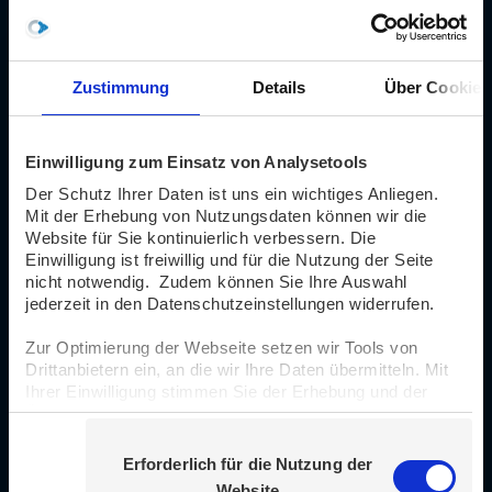
Verkehrsvertrieben der
beiden Pilotregionen zur
Identifikation der
Zustimmung
Details
Über Cookies
Prozessabläufe
Einwilligung zum Einsatz von Analysetools
Analyse der Ist-Prozesse
Der Schutz Ihrer Daten ist uns ein wichtiges Anliegen.
Mit der Erhebung von Nutzungsdaten können wir die
Website für Sie kontinuierlich verbessern. Die
Einwilligung ist freiwillig und für die Nutzung der Seite
nicht notwendig. Zudem können Sie Ihre Auswahl
Definition der Soll-Prozesse
jederzeit in den Datenschutzeinstellungen widerrufen.
Zur Optimierung der Webseite setzen wir Tools von
Drittanbietern ein, an die wir Ihre Daten übermitteln. Mit
Ihrer Einwilligung stimmen Sie der Erhebung und der
Übermittlung von Daten an Drittländer zu.
Erstellung des Leitfadens
E
Weitere Infos finden Sie unter
Datenschutz
.
Erforderlich für die Nutzung der
i
Website