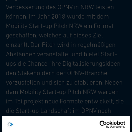
Verbesserung des ÖPNV in NRW leisten
können. Im Jahr 2018 wurde mit dem
Mobility Start-up Pitch NRW ein Format
geschaffen, welches auf dieses Ziel
einzahlt. Der Pitch wird in regelmäßigen
Abständen veranstaltet und bietet Start-
ups die Chance, ihre Digitalisierungsideen
den Stakeholdern der ÖPNV-Branche
vorzustellen und sich zu etablieren. Neben
dem Mobility Start-up Pitch NRW werden
im Teilprojekt neue Formate entwickelt, die
die Start-up Landschaft im ÖPNV noch
sichtbarer und vernetzter machen sollen.