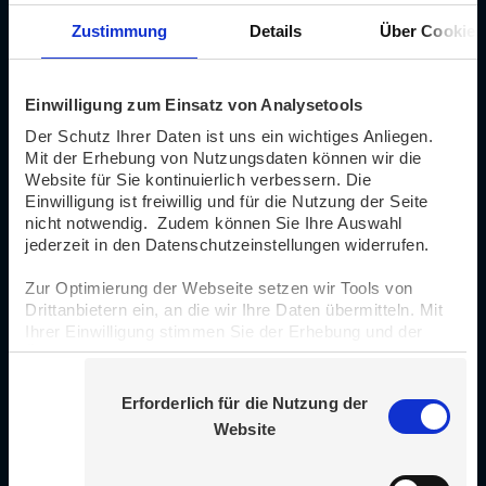
Meilensteine
Zustimmung
Details
Über Cookies
Vorbereitung, Durchführung
Einwilligung zum Einsatz von Analysetools
und Nachbereitung Mobility
Der Schutz Ihrer Daten ist uns ein wichtiges Anliegen.
Start-up Pitch NRW 2021 (4.
Mit der Erhebung von Nutzungsdaten können wir die
Quartal 2021)
Website für Sie kontinuierlich verbessern. Die
Einwilligung ist freiwillig und für die Nutzung der Seite
nicht notwendig. Zudem können Sie Ihre Auswahl
jederzeit in den Datenschutzeinstellungen widerrufen.
Vorbereitung des Mobility
Start-up Pitches NRW 2023
Zur Optimierung der Webseite setzen wir Tools von
Drittanbietern ein, an die wir Ihre Daten übermitteln. Mit
(bis 1. Quartal 2023)
Ihrer Einwilligung stimmen Sie der Erhebung und der
Übermittlung von Daten an Drittländer zu.
Durchführung Mobility Start-
E
Weitere Infos finden Sie unter
Datenschutz
.
Erforderlich für die Nutzung der
i
up Pitch NRW 2023 (1.
Website
n
Quartal 2023)
w