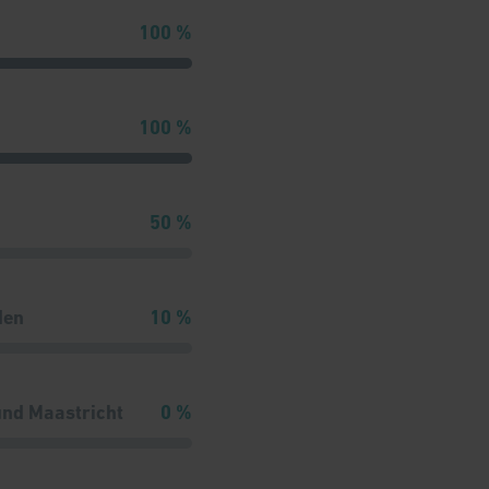
100 %
100 %
50 %
den
10 %
und Maastricht
0 %