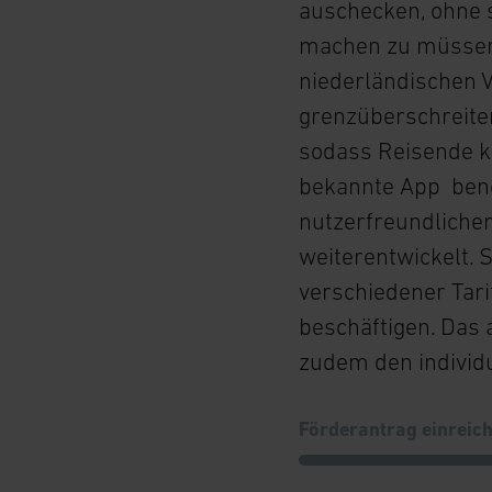
auschecken, ohne 
w
machen zu müssen
a
h
niederländischen 
l
grenzüberschreite
sodass Reisende k
bekannte App benö
nutzerfreundlicher
weiterentwickelt.
verschiedener Tar
beschäftigen. Das
zudem den individue
Förderantrag einreich