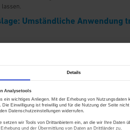
 lassen.
lage: Umständliche Anwendung tr
n
hende ÖPNV-Verbindungen zwischen NRW und den
 es bereits seit Jahren. Alltagspendler:innen un
nen können attraktive Direktverbindungen nutze
Details
ss-Linie RE18 zwischen Aachen und Maastricht. 
im Grenzland mit dem Pkw. Dass sie die Fahrt
on Analysetools
kompliziert empfinden, liegt unter anderem auch
ns ein wichtiges Anliegen. Mit der Erhebung von Nutzungsdaten k
n Ticketsystemen. Eine Person, die mit Bus un
. Die Einwilligung ist freiwillig und für die Nutzung der Seite n
n den Datenschutzeinstellungen widerrufen.
derlanden unterwegs ist, braucht oftmals zwei 
lt zwei Preise. Das ID-Ticketing-Projekt easyCo
setzen wir Tools von Drittanbietern ein, an die wir Ihre Daten üb
 Erhebung und der Übermittlung von Daten an Drittländer zu.