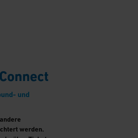
yConnect
bund- und
 andere
chtert werden.