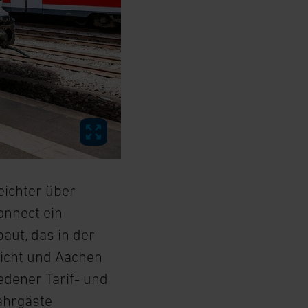
eichter über
onnect ein
ut, das in der
richt und Aachen
iedener Tarif- und
ahrgäste