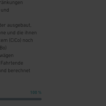
hränkungen
 und
ter ausgebaut,
ne und die ihnen
em (CiCo) noch
Bo)
bwägen
 Fahrtende
und berechnet
100 %