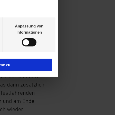
l: Eine
 werden.
ble Technik
Anpassung von
Informationen
s
r testeten 500
er
ils gewohnten
mme zu
en wurde eine
em Aboticket bzw.
das dann zusätzlich
 Testfahrenden
en und am Ende
ach wieder