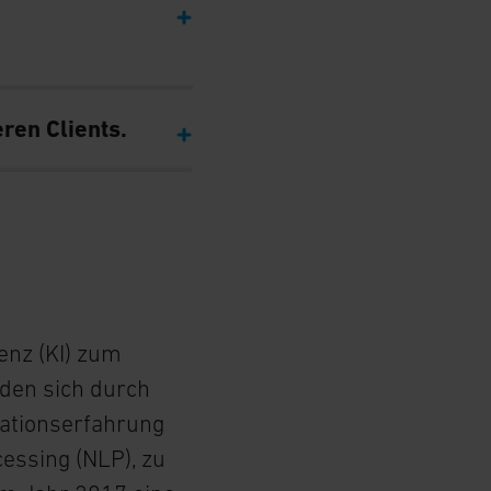
ren Clients.
genz (KI) zum
lden sich durch
sationserfahrung
essing (NLP), zu