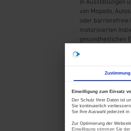
In Ausstellungen u
von Mopeds, Auto
oder barrierefreie 
motorisierten Ind
gesundheitlichen 
Unterstützung, um 
„mobil.nrw – digi
Apps und Auskunf
Zustimmung
gewünschten Infor
vollautomatisierte
Einwilligung zum Einsatz v
Barrierefreiheit in
Der Schutz Ihrer Daten ist u
Projektleiter Andr
Sie kontinuierlich verbessern
Sie Ihre Auswahl jederzeit i
digitalen Spracha
den zukünftigen Ei
Zur Optimierung der Webseite 
Einwilligung stimmen Sie der