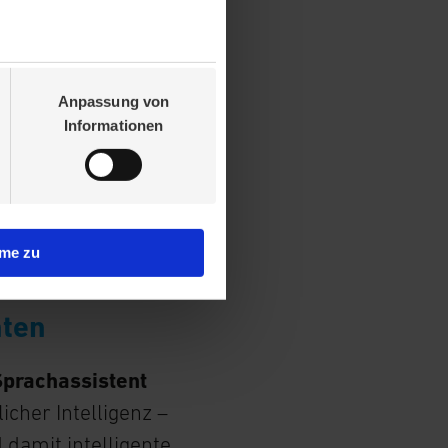
t eine
Sprache und
Anpassung von
dar.“
Informationen
ster
mme zu
nten
Sprachassistent
icher Intelligenz –
damit intelligente