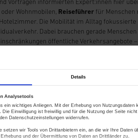
nd Vorträgen informierten Expert:innen hier üb
s oder Wohnmobilen,
Reiseführer
für Menschen 
Hotelzimmer. Die Mobilität im Alltag fokussierte
ividualverkehr. Dabei brauchen gerade Menschen
Einschränkungen öffentliche Verkehrsangebote –
diese selbstständig nutzen zu können. Hier set
tale Assistenten“
an. Über eine moderne Sprachs
tssysteme im NRW-Nahverkehr
können Fahrgäst
Details
mationen für eine Bus- oder Bahnverbindung ab
 Kundendialog mit Sprachassistenz unterstützt 
on Analysetools
 Apps
und hilft Menschen bei der Nutzung von B
ns ein wichtiges Anliegen. Mit der Erhebung von Nutzungsdaten k
eas Zylla präsentierte auf der REHACARE eine
De
. Die Einwilligung ist freiwillig und für die Nutzung der Seite n
n den Datenschutzeinstellungen widerrufen.
ssistenten
für den NRW-Nahverkehr und gab ein
nsatz.
setzen wir Tools von Drittanbietern ein, an die wir Ihre Daten üb
 Erhebung und der Übermittlung von Daten an Drittländer zu.