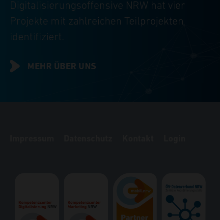
Digitalisierungsoffensive NRW hat vier
Projekte mit zahlreichen Teilprojekten
identifiziert.
MEHR ÜBER UNS
Impressum
Datenschutz
Kontakt
Login